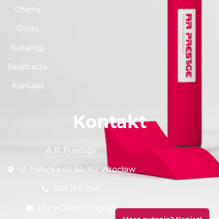
Oferta
O nas
Katalogi
Realizacje
Kontakt
Kontakt
A.R. Prestige
ul. Pałucka 65 54-152 Wrocław
508 140 046
biuro@arprestige.pl